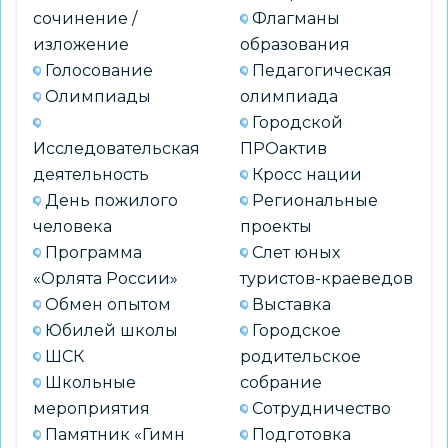
сочинение /
Флагманы
изложение
образования
Голосование
Педагогическая
Олимпиады
олимпиада
Городской
Исследовательская
ПРОактив
деятельность
Кросс нации
День пожилого
Региональные
человека
проекты
Программа
Слет юных
«Орлята России»
туристов-краеведов
Обмен опытом
Выставка
Юбилей школы
Городское
ШСК
родительское
Школьные
собрание
мероприятия
Сотрудничество
Памятник «Гимн
Подготовка