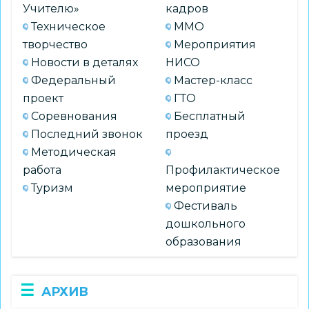
Учителю»
кадров
Техническое
ММО
творчество
Мероприятия
Новости в деталях
НИСО
Федеральный
Мастер-класс
проект
ГТО
Соревнования
Бесплатный
Последний звонок
проезд
Методическая
работа
Профилактическое
Туризм
мероприятие
Фестиваль
дошкольного
образования
АРХИВ