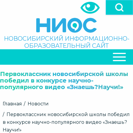
Перейти
к
основному
содержанию
Поиск
НОВОСИБИРСКИЙ ИНФОРМАЦИОННО-
ОБРАЗОВАТЕЛЬНЫЙ САЙТ
ОСНОВНАЯ
НАВИГАЦИЯ
Первоклассник новосибирской школы
победил в конкурсе научно-
популярного видео «Знаешь?Научи!»
Строка
Главная
Новости
навигации
Первоклассник новосибирской школы победил
в конкурсе научно-популярного видео «Знаешь?
Научи!»