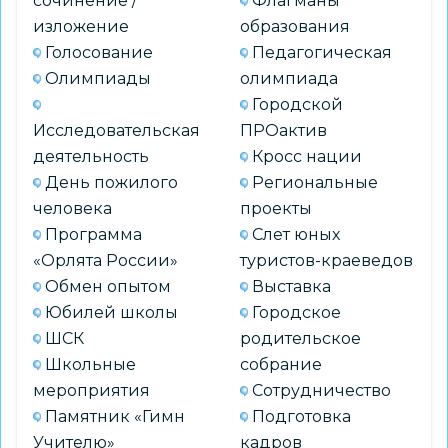
сочинение /
Флагманы
изложение
образования
Голосование
Педагогическая
Олимпиады
олимпиада
Городской
Исследовательская
ПРОактив
деятельность
Кросс нации
День пожилого
Региональные
человека
проекты
Программа
Слет юных
«Орлята России»
туристов-краеведов
Обмен опытом
Выставка
Юбилей школы
Городское
ШСК
родительское
Школьные
собрание
мероприятия
Сотрудничество
Памятник «Гимн
Подготовка
Учителю»
кадров