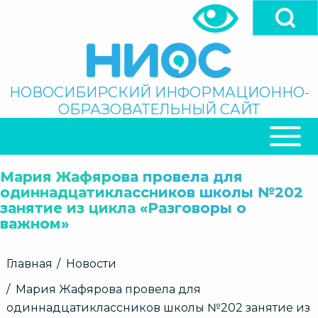
Перейти
к
основному
содержанию
Поиск
НОВОСИБИРСКИЙ ИНФОРМАЦИОННО-
ОБРАЗОВАТЕЛЬНЫЙ САЙТ
ОСНОВНАЯ
НАВИГАЦИЯ
Мария Жафярова провела для
одиннадцатиклассников школы №202
занятие из цикла «Разговоры о
важном»
Строка
Главная
Новости
навигации
Мария Жафярова провела для
одиннадцатиклассников школы №202 занятие из