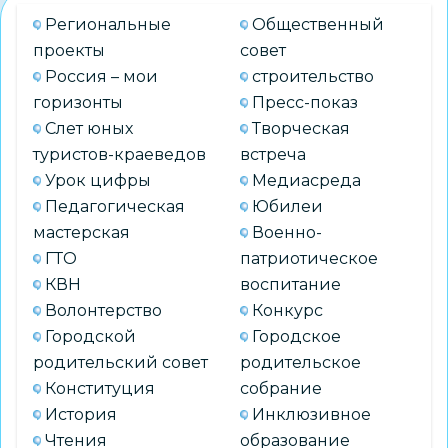
Региональные
Общественный
проекты
совет
Россия – мои
строительство
горизонты
Пресс-показ
Слет юных
Творческая
туристов-краеведов
встреча
Урок цифры
Медиасреда
Педагогическая
Юбилеи
мастерская
Военно-
ГТО
патриотическое
КВН
воспитание
Волонтерство
Конкурс
Городской
Городское
родительский совет
родительское
Конституция
собрание
История
Инклюзивное
Чтения
образование