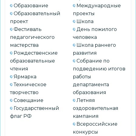
Образование
Международные
Образовательный
проекты
проект
Школа
Фестиваль
День пожилого
педагогического
человека
мастерства
Школа раннего
Рождественские
развития
образовательные
Собрание по
чтения
подведению итогов
Ярмарка
работы
Техническое
департамента
творчество
образования
Совещание
Летняя
Государственный
оздоровительная
флаг РФ
кампания
Всероссийские
конкурсы