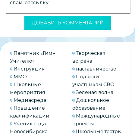
спам-рассылку.
Памятник «Гимн
Творческая
Учителю»
встреча
Инструкция
наставничество
ММО
Подарки
Школьные
участникам СВО
мероприятия
Зеленая волна
Медиасреда
Дошкольное
Повышение
образование
квалификации
Международные
Ученик года
проекты
Новосибирска
Школьные театры