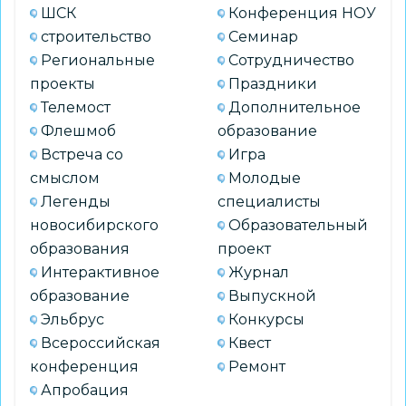
ШСК
Конференция НОУ
строительство
Семинар
Региональные
Сотрудничество
проекты
Праздники
Телемост
Дополнительное
Флешмоб
образование
Встреча со
Игра
смыслом
Молодые
Легенды
специалисты
новосибирского
Образовательный
образования
проект
Интерактивное
Журнал
образование
Выпускной
Эльбрус
Конкурсы
Всероссийская
Квест
конференция
Ремонт
Апробация