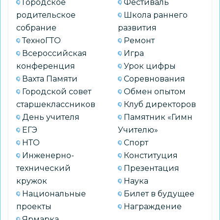
Городское
Фестиваль
родительское
Школа раннего
собрание
развития
ТехноГТО
Ремонт
Всероссийская
Игра
конференция
Урок цифры
Вахта Памяти
Соревнования
Городской совет
Обмен опытом
старшеклассников
Клуб директоров
День учителя
Памятник «Гимн
ЕГЭ
Учителю»
НТО
Спорт
Инженерно-
Конституция
технический
Презентация
кружок
Наука
Национальные
Билет в будущее
проекты
Награждение
Ярмарка