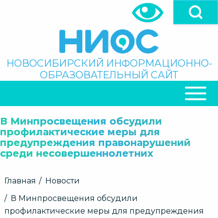
Перейти
к
основному
содержанию
Поиск
НОВОСИБИРСКИЙ ИНФОРМАЦИОННО-
ОБРАЗОВАТЕЛЬНЫЙ САЙТ
ОСНОВНАЯ
НАВИГАЦИЯ
В Минпросвещения обсудили
профилактические меры для
предупреждения правонарушений
среди несовершеннолетних
Строка
Главная
Новости
навигации
В Минпросвещения обсудили
профилактические меры для предупреждения