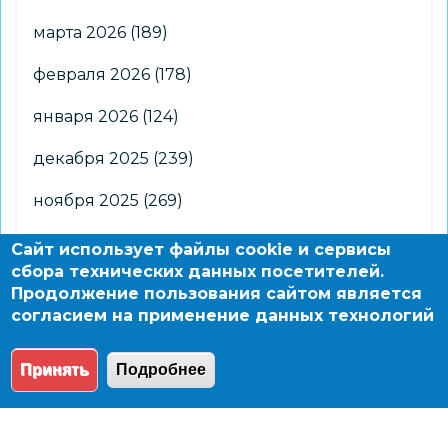
марта 2026
(189)
февраля 2026
(178)
января 2026
(124)
декабря 2025
(239)
ноября 2025
(269)
октября 2025
(266)
Сайт использует файлы cookie и сервисы
сбора технических данных посетителей.
сентября 2025
(176)
Продолжение пользования сайтом является
согласием на применение данных технологий
августа 2025
(2)
Принять
Подробнее
© 2004 - 2026 Новосибирский информационно-
образовательный сайт по заказу департамента
образования мэрии города Новосибирска