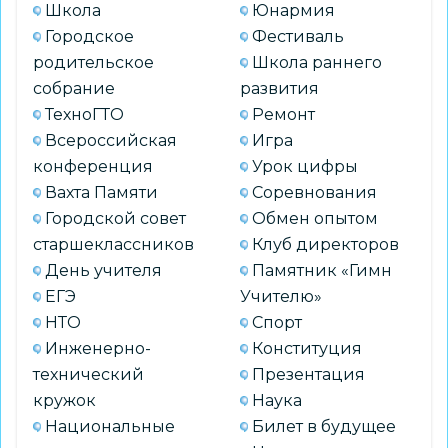
Школа
Юнармия
Городское
Фестиваль
родительское
Школа раннего
собрание
развития
ТехноГТО
Ремонт
Всероссийская
Игра
конференция
Урок цифры
Вахта Памяти
Соревнования
Городской совет
Обмен опытом
старшеклассников
Клуб директоров
День учителя
Памятник «Гимн
ЕГЭ
Учителю»
НТО
Спорт
Инженерно-
Конституция
технический
Презентация
кружок
Наука
Национальные
Билет в будущее