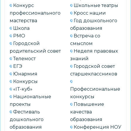
Конкурс
Школьные театры
профессионального
Кросс нации
мастерства
Год дошкольного
Школа
образования
РМО
Встреча со
Городской
смыслом
родительский совет
Неделя правовых
Телемост
знаний
ЕГЭ
Городской совет
Юнармия
старшеклассников
Конкурсы
«IT-куб»
Профессиональные
Национальные
конкурсы
проекты
Повышение
Фестиваль
качества
дошкольного
образования
образования
Конференция НОУ