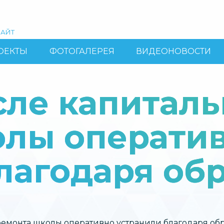
АЙТ
ОЕКТЫ
ФОТОГАЛЕРЕЯ
ВИДЕОНОВОСТИ
ле капиталь
олы операти
лагодаря об
емонта школы оперативно устранили благодаря обр