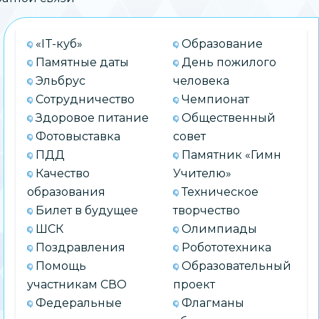
«IT-куб»
Образование
Памятные даты
День пожилого
Эльбрус
человека
Сотрудничество
Чемпионат
Здоровое питание
Общественный
Фотовыставка
совет
ПДД
Памятник «Гимн
Качество
Учителю»
образования
Техническое
Билет в будущее
творчество
ШСК
Олимпиады
Поздравления
Робототехника
Помощь
Образовательный
участникам СВО
проект
Федеральные
Флагманы