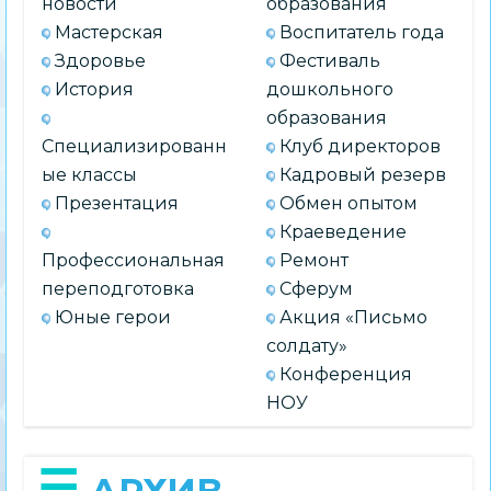
новости
образования
Мастерская
Воспитатель года
Здоровье
Фестиваль
История
дошкольного
образования
Специализированн
Клуб директоров
ые классы
Кадровый резерв
Презентация
Обмен опытом
Краеведение
Профессиональная
Ремонт
переподготовка
Сферум
Юные герои
Акция «Письмо
солдату»
Конференция
НОУ