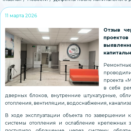
Строка
навигации
11 марта 2026
Отзыв че
проектов
выявле
капитальн
Ремонтн
проводили
проекта «
в себя ре
дверных блоков, внутренние штукатурные, обл
отопления, вентиляции, водоснабжения, канализ
В ходе эксплуатации объекта по завершении 
системы отопления и ослабление крепежных э
поступило обращение через систему обрат