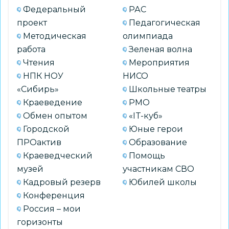
Федеральный
РАС
проект
Педагогическая
Методическая
олимпиада
работа
Зеленая волна
Чтения
Мероприятия
НПК НОУ
НИСО
«Сибирь»
Школьные театры
Краеведение
РМО
Обмен опытом
«IT-куб»
Городской
Юные герои
ПРОактив
Образование
Краеведческий
Помощь
музей
участникам СВО
Кадровый резерв
Юбилей школы
Конференция
Россия – мои
горизонты