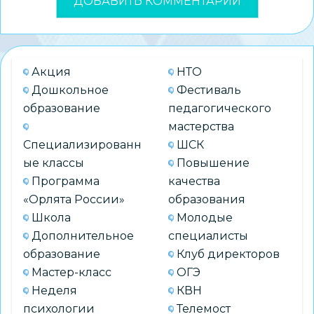
Акция
НТО
Дошкольное
Фестиваль
образование
педагогического
мастерства
Специализированн
ШСК
ые классы
Повышение
Программа
качества
«Орлята России»
образования
Школа
Молодые
Дополнительное
специалисты
образование
Клуб директоров
Мастер-класс
ОГЭ
Неделя
КВН
психологии
Телемост