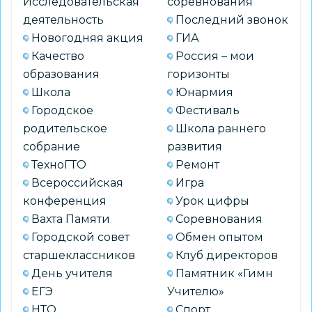
Исследовательская
соревнования
деятельность
Последний звонок
Новогодняя акция
ГИА
Качество
Россия – мои
образования
горизонты
Школа
Юнармия
Городское
Фестиваль
родительское
Школа раннего
собрание
развития
ТехноГТО
Ремонт
Всероссийская
Игра
конференция
Урок цифры
Вахта Памяти
Соревнования
Городской совет
Обмен опытом
старшеклассников
Клуб директоров
День учителя
Памятник «Гимн
ЕГЭ
Учителю»
НТО
Спорт