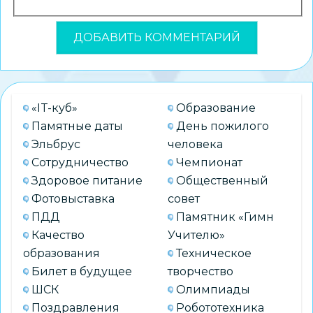
«IT-куб»
Образование
Памятные даты
День пожилого
Эльбрус
человека
Сотрудничество
Чемпионат
Здоровое питание
Общественный
Фотовыставка
совет
ПДД
Памятник «Гимн
Качество
Учителю»
образования
Техническое
Билет в будущее
творчество
ШСК
Олимпиады
Поздравления
Робототехника