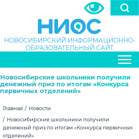
Перейти
к
основному
содержанию
Поиск
НОВОСИБИРСКИЙ ИНФОРМАЦИОННО-
ОБРАЗОВАТЕЛЬНЫЙ САЙТ
ОСНОВНАЯ
НАВИГАЦИЯ
Новосибирские школьники получили
денежный приз по итогам «Конкурса
первичных отделений»
Строка
Главная
Новости
навигации
Новосибирские школьники получили
денежный приз по итогам «Конкурса первичных
отделений»