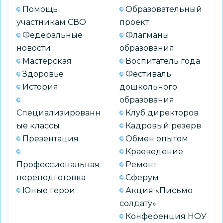
Помощь
Образовательный
участникам СВО
проект
Федеральные
Флагманы
новости
образования
Мастерская
Воспитатель года
Здоровье
Фестиваль
История
дошкольного
образования
Специализированн
Клуб директоров
ые классы
Кадровый резерв
Презентация
Обмен опытом
Краеведение
Профессиональная
Ремонт
переподготовка
Сферум
Юные герои
Акция «Письмо
солдату»
Конференция НОУ