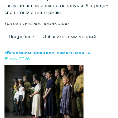
заслуживает выставка, развёрнутая 19 отрядом
спецназначения «Ермак».
Патриотическое воспитание
Подробнее
о
Добавить комментарий
«Победная
весна.
«Вспомним прошлое, память моя…»
81
15 мая 2026
год
спустя…»