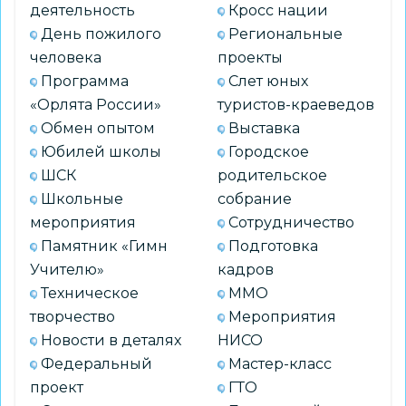
деятельность
Кросс нации
День пожилого
Региональные
человека
проекты
Программа
Слет юных
«Орлята России»
туристов-краеведов
Обмен опытом
Выставка
Юбилей школы
Городское
ШСК
родительское
Школьные
собрание
мероприятия
Сотрудничество
Памятник «Гимн
Подготовка
Учителю»
кадров
Техническое
ММО
творчество
Мероприятия
Новости в деталях
НИСО
Федеральный
Мастер-класс
проект
ГТО