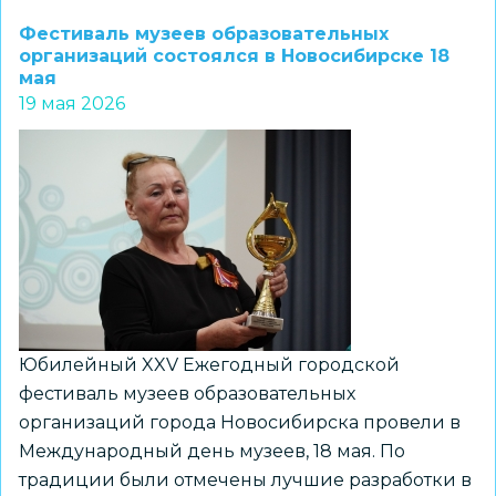
Кравцов:
Фестиваль музеев образовательных
«Ключевая
организаций состоялся в Новосибирске 18
мая
задача
19 мая 2026
парков
«Россия
–
моя
история»
–
формировать
мировоззрение
подрастающего
Юбилейный XXV Ежегодный городской
поколения»
фестиваль музеев образовательных
организаций города Новосибирска провели в
Международный день музеев, 18 мая. По
традиции были отмечены лучшие разработки в