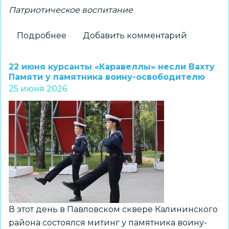
Патриотическое воспитание
Подробнее
о
Добавить комментарий
В
Новосибирской
22 июня курсанты «Каравеллы» несли Вахту
области
Памяти у памятника воину-освободителю
25 июня 2026
состоялась
областная
профильная
смена
«Под
небом
сибирским,
под
флагом
Российским»
В этот день в Павловском сквере Калининского
района состоялся митинг у памятника воину-