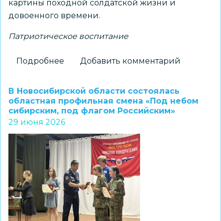
картины походной солдатской жизни и
довоенного времени.
Патриотическое воспитание
Подробнее
о
Добавить комментарий
В
Новосибирск
В Новосибирской области состоялась
в
областная профильная смена «Под небом
сибирским, под флагом Российским»
очередной
29 июня 2026
раз
прибудет
уникальная
иммерсивная
экспозиция
«Поезд
Победы»