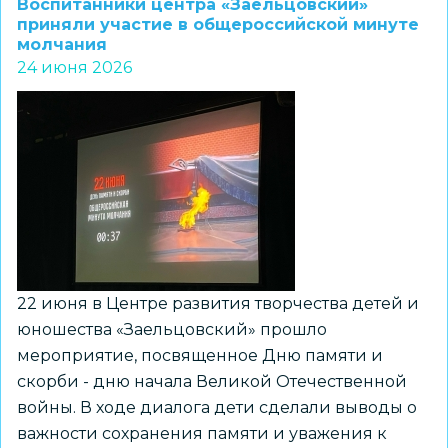
Воспитанники центра «Заельцовский»
курсанты
приняли участие в общероссийской минуте
молчания
«Каравеллы»
24 июня 2026
несли
Вахту
Памяти
у
памятника
воину-
освободителю
22 июня в Центре развития творчества детей и
юношества «Заельцовский» прошло
мероприятие, посвященное Дню памяти и
скорби - дню начала Великой Отечественной
войны. В ходе диалога дети сделали выводы о
важности сохранения памяти и уважения к