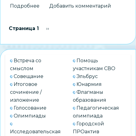
Подробнее
о
Добавить комментарий
«Вспомним
прошлое,
Нумерация
Страница 1
Следующая страница
››
память
страниц
моя…»
Встреча со
Помощь
смыслом
участникам СВО
Совещание
Эльбрус
Итоговое
Юнармия
сочинение /
Флагманы
изложение
образования
Голосование
Педагогическая
Олимпиады
олимпиада
Городской
Исследовательская
ПРОактив