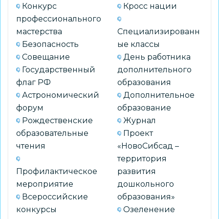
Конкурс
Кросс нации
профессионального
мастерства
Специализированн
Безопасность
ые классы
Совещание
День работника
Государственный
дополнительного
флаг РФ
образования
Астрономический
Дополнительное
форум
образование
Рождественские
Журнал
образовательные
Проект
чтения
«НовоСибсад –
территория
Профилактическое
развития
мероприятие
дошкольного
Всероссийские
образования»
конкурсы
Озеленение