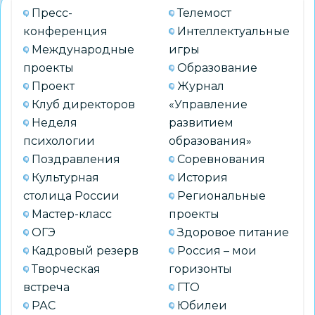
Пресс-
Телемост
конференция
Интеллектуальные
Международные
игры
проекты
Образование
Проект
Журнал
Клуб директоров
«Управление
Неделя
развитием
психологии
образования»
Поздравления
Соревнования
Культурная
История
столица России
Региональные
Мастер-класс
проекты
ОГЭ
Здоровое питание
Кадровый резерв
Россия – мои
Творческая
горизонты
встреча
ГТО
РАС
Юбилеи