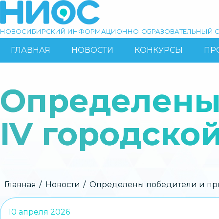
Перейти
к
основному
НОВОСИБИРСКИЙ ИНФОРМАЦИОННО-ОБРАЗОВАТЕЛЬНЫЙ С
содержанию
ГЛАВНАЯ
НОВОСТИ
КОНКУРСЫ
ПР
ОСНОВНАЯ
Поиск
НАВИГАЦИЯ
Определены
IV городско
Строка
Главная
Новости
Определены победители и пр
навигации
10 апреля 2026