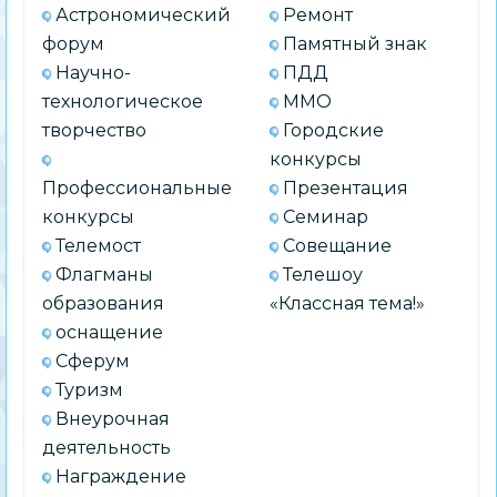
Астрономический
Ремонт
форум
Памятный знак
Научно-
ПДД
технологическое
ММО
творчество
Городские
конкурсы
Профессиональные
Презентация
конкурсы
Семинар
Телемост
Совещание
Флагманы
Телешоу
образования
«Классная тема!»
оснащение
Сферум
Туризм
Внеурочная
деятельность
Награждение