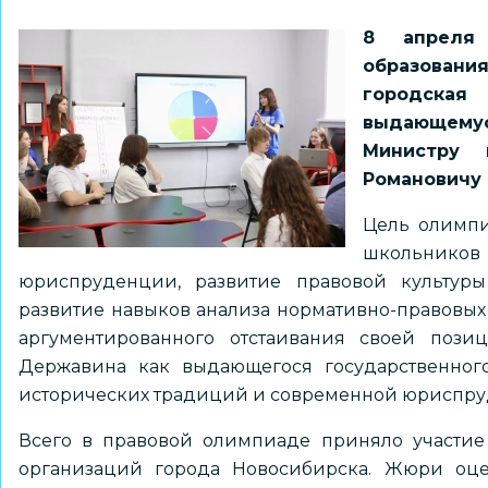
8 апреля 
образован
городска
выдающему
Министру 
Романовичу
Цель олимпи
школьнико
юриспруденции, развитие правовой культур
развитие навыков анализа нормативно-правовых 
аргументированного отстаивания своей позиц
Державина как выдающегося государственного
исторических традиций и современной юриспру
Всего в правовой олимпиаде приняло участие 
организаций города Новосибирска. Жюри оце