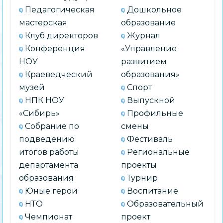
Педагогическая
Дошкольное
мастерская
образование
Клуб директоров
Журнал
Конференция
«Управление
НОУ
развитием
Краеведческий
образования»
музей
Спорт
НПК НОУ
Выпускной
«Сибирь»
Профильные
Собрание по
смены
подведению
Фестиваль
итогов работы
Региональные
департамента
проекты
образования
Турнир
Юные герои
Воспитание
НТО
Образовательный
Чемпионат
проект