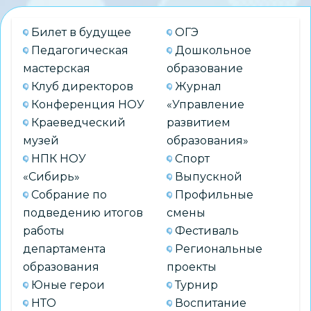
Билет в будущее
ОГЭ
Педагогическая
Дошкольное
мастерская
образование
Клуб директоров
Журнал
Конференция НОУ
«Управление
Краеведческий
развитием
музей
образования»
НПК НОУ
Спорт
«Сибирь»
Выпускной
Собрание по
Профильные
подведению итогов
смены
работы
Фестиваль
департамента
Региональные
образования
проекты
Юные герои
Турнир
НТО
Воспитание