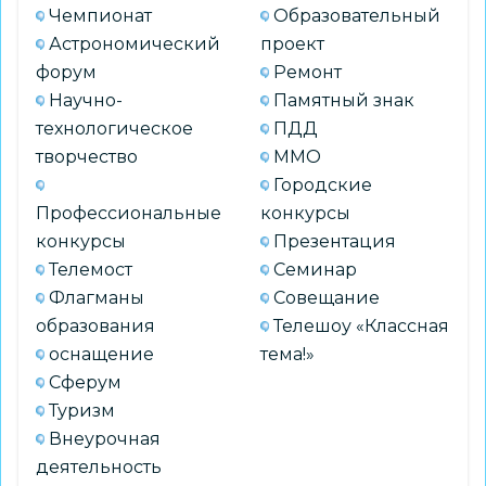
Чемпионат
Образовательный
Астрономический
проект
форум
Ремонт
Научно-
Памятный знак
технологическое
ПДД
творчество
ММО
Городские
Профессиональные
конкурсы
конкурсы
Презентация
Телемост
Семинар
Флагманы
Совещание
образования
Телешоу «Классная
оснащение
тема!»
Сферум
Туризм
Внеурочная
деятельность