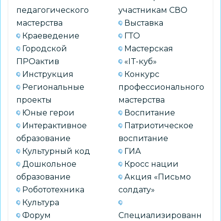
педагогического
участникам СВО
мастерства
Выставка
Краеведение
ГТО
Городской
Мастерская
ПРОактив
«IT-куб»
Инструкция
Конкурс
Региональные
профессионального
проекты
мастерства
Юные герои
Воспитание
Интерактивное
Патриотическое
образование
воспитание
Культурный код
ГИА
Дошкольное
Кросс нации
образование
Акция «Письмо
Робототехника
солдату»
Культура
Форум
Специализированн