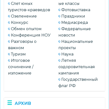
Слет юных
ые классы
туристов-краеведов
Фотовыставка
Озеленение
Праздники
Конкурс
Медиасреда
Обмен опытом
Федеральные
Конференция НОУ
новости
Разговоры о
Национальные
важном
проекты
Туризм
Наука
Итоговое
Летняя
сочинение /
оздоровительная
изложение
кампания
Государственный
флаг РФ
АРХИВ