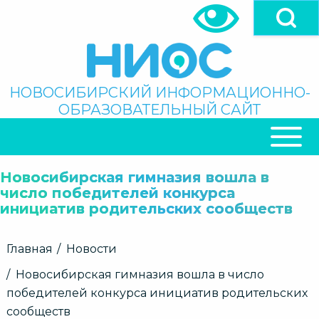
Перейти
к
основному
содержанию
Поиск
НОВОСИБИРСКИЙ ИНФОРМАЦИОННО-
ОБРАЗОВАТЕЛЬНЫЙ САЙТ
ОСНОВНАЯ
НАВИГАЦИЯ
Новосибирская гимназия вошла в
число победителей конкурса
инициатив родительских сообществ
Строка
Главная
Новости
навигации
Новосибирская гимназия вошла в число
победителей конкурса инициатив родительских
сообществ