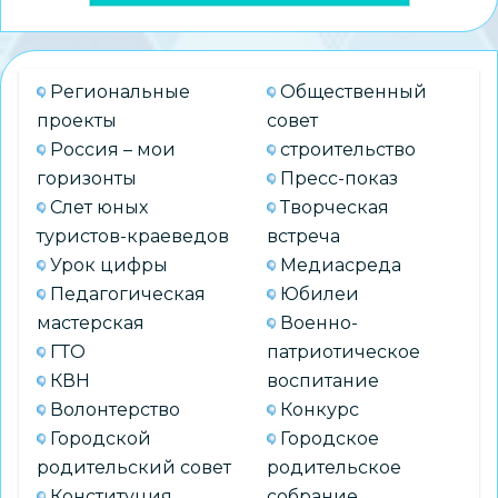
Региональные
Общественный
проекты
совет
Россия – мои
строительство
горизонты
Пресс-показ
Слет юных
Творческая
туристов-краеведов
встреча
Урок цифры
Медиасреда
Педагогическая
Юбилеи
мастерская
Военно-
ГТО
патриотическое
КВН
воспитание
Волонтерство
Конкурс
Городской
Городское
родительский совет
родительское
Конституция
собрание