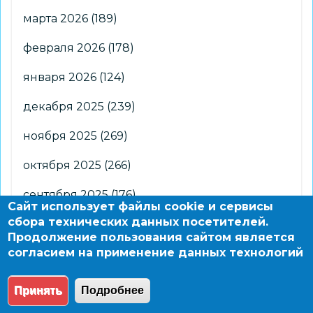
марта 2026
(189)
февраля 2026
(178)
января 2026
(124)
декабря 2025
(239)
ноября 2025
(269)
октября 2025
(266)
сентября 2025
(176)
Сайт использует файлы cookie и сервисы
сбора технических данных посетителей.
августа 2025
(2)
Продолжение пользования сайтом является
согласием на применение данных технологий
© 2004 - 2026 Новосибирский информационно-
образовательный сайт по заказу департамента
Принять
Подробнее
образования мэрии города Новосибирска