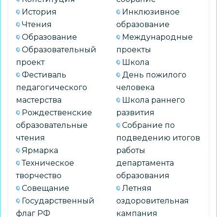
История
Инклюзивное
Чтения
образование
Образование
Международные
Образовательный
проекты
проект
Школа
Фестиваль
День пожилого
педагогического
человека
мастерства
Школа раннего
Рождественские
развития
образовательные
Собрание по
чтения
подведению итогов
Ярмарка
работы
Техническое
департамента
творчество
образования
Совещание
Летняя
Государственный
оздоровительная
флаг РФ
кампания