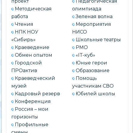
проект
Педагогическая
Методическая
олимпиада
работа
Зеленая волна
Чтения
Мероприятия
НПК НОУ
НИСО
«Сибирь»
Школьные театры
Краеведение
РМО
Обмен опытом
«IT-куб»
Городской
Юные герои
ПРОактив
Образование
Краеведческий
Помощь
музей
участникам СВО
Кадровый резерв
Юбилей школы
Конференция
Россия – мои
горизонты
Профильные
смены