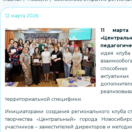
Строка
навигации
12 марта 2026
11 марта
«Централь
педагогиче
идея клуба
взаимообо
способных
актуальны
дополнител
реализов
территориальной специфики.
Инициаторами создания регионального клуба 
творчества «Центральный» города Новосибирс
участников – заместителей директоров и метод