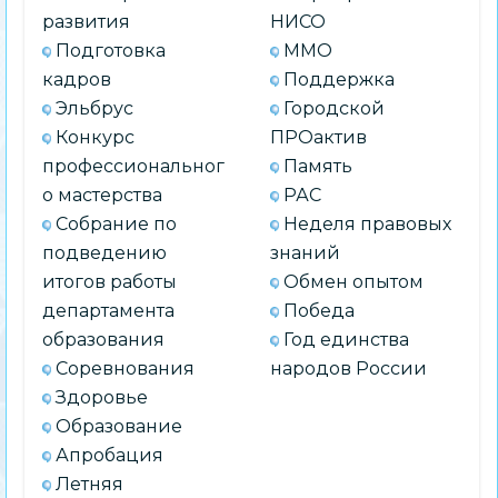
развития
НИСО
Подготовка
ММО
кадров
Поддержка
Эльбрус
Городской
Конкурс
ПРОактив
профессиональног
Память
о мастерства
РАС
Собрание по
Неделя правовых
подведению
знаний
итогов работы
Обмен опытом
департамента
Победа
образования
Год единства
Соревнования
народов России
Здоровье
Образование
Апробация
Летняя