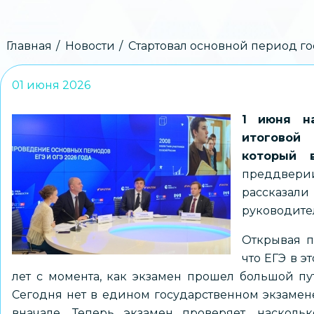
Строка
Главная
Новости
Стартовал основной период го
навигации
01 июня 2026
1 июня на
итоговой 
который 
преддвер
рассказал
руководите
Открывая п
что ЕГЭ в э
лет с момента, как экзамен прошел большой пут
Сегодня нет в едином государственном экзамене 
вначале. Теперь экзамен проверяет, наскол