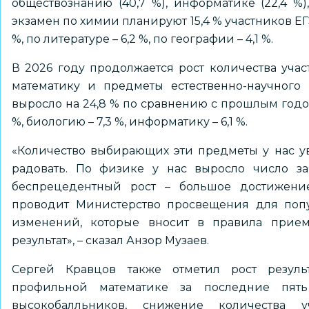
обществознанию (40,7 %), информатике (22,4 %),
экзамен по химии планируют 15,4 % участников ЕГЭ,
%, по литературе – 6,2 %, по географии – 4,1 %.
В 2026 году продолжается рост количества уча
математику и предметы естественно-научного
выросло на 24,8 % по сравнению с прошлым годом
%, биологию – 7,3 %, информатику – 6,1 %.
«Количество выбирающих эти предметы у нас ув
радовать. По физике у нас выросло число за
беспрецедентный рост – большое достижение
проводит Министерство просвещения для попу
изменений, которые вносит в правила прием
результат», – сказал Анзор Музаев.
Сергей Кравцов также отметил рост резуль
профильной математике за последние пят
высокобалльников, снижение количества 