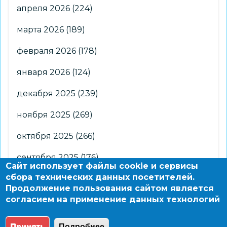
апреля 2026
(224)
марта 2026
(189)
февраля 2026
(178)
января 2026
(124)
декабря 2025
(239)
ноября 2025
(269)
октября 2025
(266)
сентября 2025
(176)
Сайт использует файлы cookie и сервисы
сбора технических данных посетителей.
августа 2025
(2)
Продолжение пользования сайтом является
согласием на применение данных технологий
© 2004 - 2026 Новосибирский информационно-
образовательный сайт по заказу департамента
Принять
Подробнее