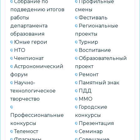
Собрание по
Профильные
подведению итогов
смены
работы
Фестиваль
департамента
Региональные
образования
проекты
Юные герои
Турнир
НТО
Воспитание
Чемпионат
Образовательный
Астрономический
проект
форум
Ремонт
Научно-
Памятный знак
технологическое
ПДД
творчество
ММО
Городские
Профессиональные
конкурсы
конкурсы
Презентация
Телемост
Семинар
Флагманы
Совещание