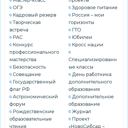
Мастер-класс
проекты
ОГЭ
Здоровое питание
Кадровый резерв
Россия – мои
Творческая
горизонты
встреча
ГТО
РАС
Юбилеи
Конкурс
Кросс нации
профессионального
мастерства
Специализированн
Безопасность
ые классы
Совещание
День работника
Государственный
дополнительного
флаг РФ
образования
Астрономический
Дополнительное
форум
образование
Рождественские
Журнал
образовательные
Проект
чтения
«НовоСибсад –