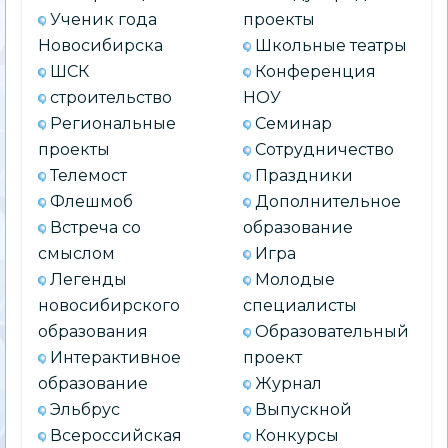
Ученик года
проекты
Новосибирска
Школьные театры
ШСК
Конференция
строительство
НОУ
Региональные
Семинар
проекты
Сотрудничество
Телемост
Праздники
Флешмоб
Дополнительное
Встреча со
образование
смыслом
Игра
Легенды
Молодые
новосибирского
специалисты
образования
Образовательный
Интерактивное
проект
образование
Журнал
Эльбрус
Выпускной
Всероссийская
Конкурсы