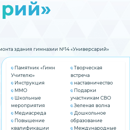
арий»
монта здания гимназии №14 «Универсарий»
Памятник «Гимн
Творческая
Учителю»
встреча
Инструкция
наставничество
ММО
Подарки
Школьные
участникам СВО
мероприятия
Зеленая волна
Медиасреда
Дошкольное
Повышение
образование
квалификации
Международные