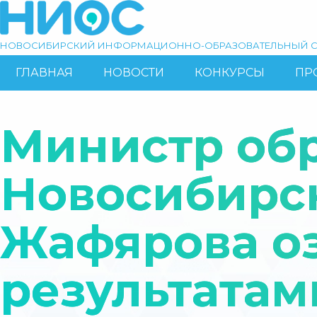
Перейти
к
основному
НОВОСИБИРСКИЙ ИНФОРМАЦИОННО-ОБРАЗОВАТЕЛЬНЫЙ С
содержанию
ГЛАВНАЯ
НОВОСТИ
КОНКУРСЫ
ПР
ОСНОВНАЯ
Поиск
НАВИГАЦИЯ
Министр об
Новосибирс
Жафярова о
результатам