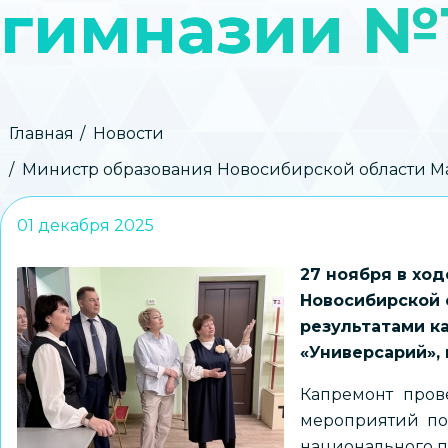
гимназии №
Строка
Главная
Новости
навигации
Министр образования Новосибирской области Ма
01 декабря 2025
27 ноября в хо
Новосибирской 
результатами к
«Универсарий», 
Капремонт пров
мероприятий по
национального п