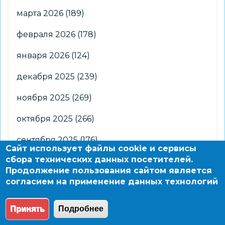
марта 2026
(189)
февраля 2026
(178)
января 2026
(124)
декабря 2025
(239)
ноября 2025
(269)
октября 2025
(266)
сентября 2025
(176)
Сайт использует файлы cookie и сервисы
сбора технических данных посетителей.
августа 2025
(2)
Продолжение пользования сайтом является
согласием на применение данных технологий
© 2004 - 2026 Новосибирский информационно-
образовательный сайт по заказу департамента
Принять
Подробнее
образования мэрии города Новосибирска