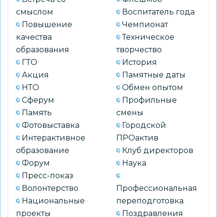
смыслом
Воспитатель года
Повышение
Чемпионат
качества
Техническое
образования
творчество
ГТО
История
Акция
Памятные даты
НТО
Обмен опытом
Сферум
Профильные
Память
смены
Фотовыставка
Городской
Интерактивное
ПРОактив
образование
Клуб директоров
Форум
Наука
Пресс-показ
Волонтерство
Профессиональная
Национальные
переподготовка
проекты
Поздравления