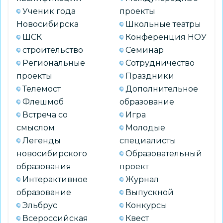
Ученик года
проекты
Новосибирска
Школьные театры
ШСК
Конференция НОУ
строительство
Семинар
Региональные
Сотрудничество
проекты
Праздники
Телемост
Дополнительное
Флешмоб
образование
Встреча со
Игра
смыслом
Молодые
Легенды
специалисты
новосибирского
Образовательный
образования
проект
Интерактивное
Журнал
образование
Выпускной
Эльбрус
Конкурсы
Всероссийская
Квест