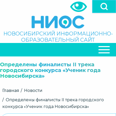
Перейти
к
основному
содержанию
Поиск
НОВОСИБИРСКИЙ ИНФОРМАЦИОННО-
ОБРАЗОВАТЕЛЬНЫЙ САЙТ
ОСНОВНАЯ
НАВИГАЦИЯ
Определены финалисты II трека
городского конкурса «Ученик года
Новосибирска»
Строка
Главная
Новости
навигации
Определены финалисты II трека городского
конкурса «Ученик года Новосибирска»