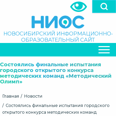
Перейти
к
основному
содержанию
Поиск
НОВОСИБИРСКИЙ ИНФОРМАЦИОННО-
ОБРАЗОВАТЕЛЬНЫЙ САЙТ
ОСНОВНАЯ
НАВИГАЦИЯ
Состоялись финальные испытания
городского открытого конкурса
методических команд «Методический
Олимп»
Строка
Главная
Новости
навигации
Состоялись финальные испытания городского
открытого конкурса методических команд