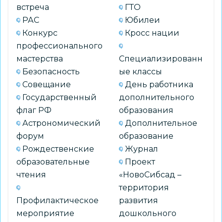
встреча
ГТО
РАС
Юбилеи
Конкурс
Кросс нации
профессионального
мастерства
Специализированн
Безопасность
ые классы
Совещание
День работника
Государственный
дополнительного
флаг РФ
образования
Астрономический
Дополнительное
форум
образование
Рождественские
Журнал
образовательные
Проект
чтения
«НовоСибсад –
территория
Профилактическое
развития
мероприятие
дошкольного