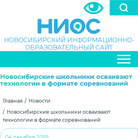
Перейти
к
основному
содержанию
Поиск
НОВОСИБИРСКИЙ ИНФОРМАЦИОННО-
ОБРАЗОВАТЕЛЬНЫЙ САЙТ
ОСНОВНАЯ
НАВИГАЦИЯ
Новосибирские школьники осваивают
технологии в формате соревнований
Строка
Главная
Новости
навигации
Новосибирские школьники осваивают
технологии в формате соревнований
04 декабря 2025