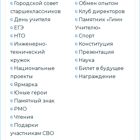
Городской совет
Обмен опытом
старшеклассников
Клуб директоров
День учителя
Памятник «Гимн
ЕГЭ
Учителю»
НТО
Спорт
Инженерно-
Конституция
технический
Презентация
кружок
Наука
Национальные
Билет в будущее
проекты
Награждение
Ярмарка
Юные герои
Памятный знак
РМО
Чтения
Подарки
участникам СВО