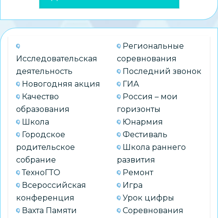
Региональные
Исследовательская
соревнования
деятельность
Последний звонок
Новогодняя акция
ГИА
Качество
Россия – мои
образования
горизонты
Школа
Юнармия
Городское
Фестиваль
родительское
Школа раннего
собрание
развития
ТехноГТО
Ремонт
Всероссийская
Игра
конференция
Урок цифры
Вахта Памяти
Соревнования