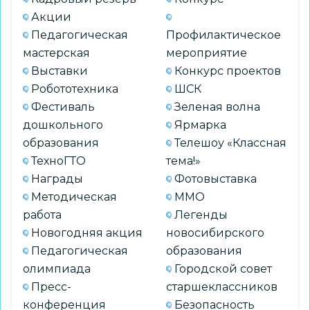
Акции
Педагогическая
Профилактическое
мастерская
мероприятие
Выставки
Конкурс проектов
Робототехника
ШСК
Фестиваль
Зеленая волна
дошкольного
Ярмарка
образования
Телешоу «Классная
ТехноГТО
тема!»
Награды
Фотовыставка
Методическая
ММО
работа
Легенды
Новогодняя акция
новосибирского
Педагогическая
образования
олимпиада
Городской совет
Пресс-
старшеклассников
конференция
Безопасность