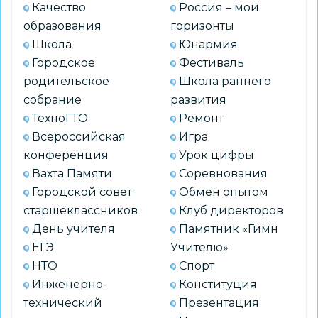
Качество
Россия – мои
образования
горизонты
Школа
Юнармия
Городское
Фестиваль
родительское
Школа раннего
собрание
развития
ТехноГТО
Ремонт
Всероссийская
Игра
конференция
Урок цифры
Вахта Памяти
Соревнования
Городской совет
Обмен опытом
старшеклассников
Клуб директоров
День учителя
Памятник «Гимн
ЕГЭ
Учителю»
НТО
Спорт
Инженерно-
Конституция
технический
Презентация