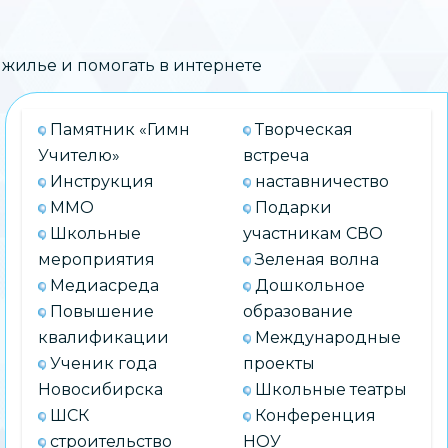
жилье и помогать в интернете
Памятник «Гимн
Творческая
Учителю»
встреча
Инструкция
наставничество
ММО
Подарки
Школьные
участникам СВО
мероприятия
Зеленая волна
Медиасреда
Дошкольное
Повышение
образование
квалификации
Международные
Ученик года
проекты
Новосибирска
Школьные театры
ШСК
Конференция
строительство
НОУ