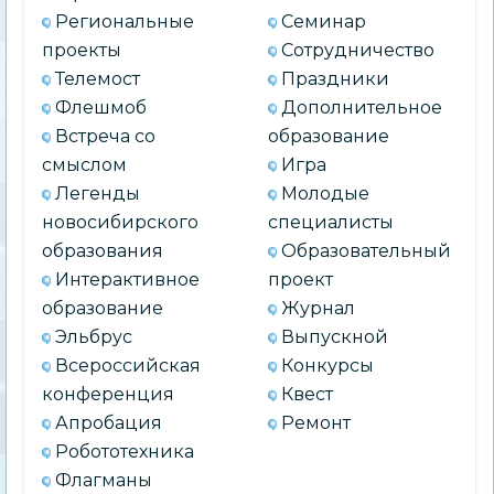
Региональные
Семинар
проекты
Сотрудничество
Телемост
Праздники
Флешмоб
Дополнительное
Встреча со
образование
смыслом
Игра
Легенды
Молодые
новосибирского
специалисты
образования
Образовательный
Интерактивное
проект
образование
Журнал
Эльбрус
Выпускной
Всероссийская
Конкурсы
конференция
Квест
Апробация
Ремонт
Робототехника
Флагманы