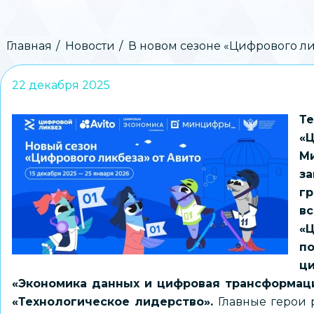
Строка
Главная
Новости
В новом сезоне «Цифрового ли
навигации
22 декабря 2025
Т
«
М
з
г
в
«
п
ци
«Экономика данных и цифровая трансформаци
«Технологическое лидерство».
Главные герои 